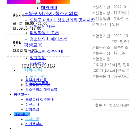
Play WiTH
📌신청기간 | 2022. 9. 2
대관안내
📌신청대상 | 17-19세
도봉구 어린이, 청소년의회
운영시간
📌신청방법 | 온라인 
도봉구 어린이, 청소년의회 공지사항
화 - 토 : 09:00 ~ 21: 00
📌참 가 비 | 없음
정책제안 내용
일 : 09:00 ~ 18: 00
의정활동 보고서
📌활동기간 | 2022. 10.
청소년의회 페이스북
*토, 일요일 10:
휴관일
평생교육
📌활동장소 | 도봉
월요일 및 공휴일
프로그램 접수안내
📌활동대상 | 17~19세
정규강좌
📌활동내용 |
방학특강
(02) 903-1318
1회차(10.15) | 말
커뮤니티
2회차(10.16) | 면접
공지사항
📌활동문의 | 02-90
정책제안 내용
사진갤러리
의정활동 보고서
청소년의회 페이스북
평생교육
프로그램 접수안내
정규강좌
첨부
'
1
'
청소년 내일배
방학특강
커뮤니티
공지사항
사진갤러리