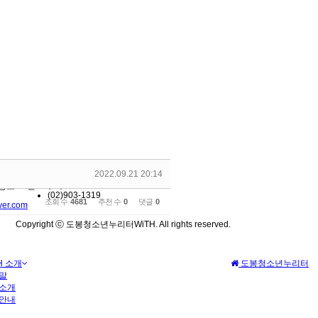
2022.09.21 20:14
(02)903-1318
로 59길 18
(02)903-1319
조회 수
4681
추천 수
0
댓글
0
er.com
Copyright ⓒ 도봉청소년누리터WiTH. All rights reserved.
H 소개
도봉청소년누리터
말
소개
안내