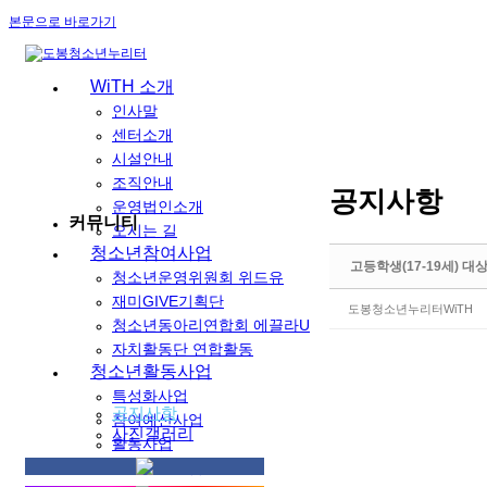
본문으로 바로가기
WiTH 소개
인사말
센터소개
시설안내
조직안내
공지사항
운영법인소개
커뮤니티
오시는 길
청소년참여사업
고등학생(17-19세) 대
청소년운영위원회 위드유
재미GIVE기획단
도봉청소년누리터WiTH
청소년동아리연합회 에끌라U
자치활동단 연합활동
청소년활동사업
특성화사업
공지사항
참여예산사업
사진갤러리
활동사업
자율공간사업