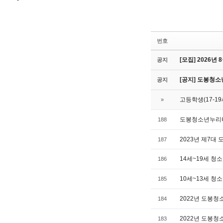
번호
[모집] 2026
공지
[공지] 도봉청소
공지
고등학생(17-1
»
도봉청소년누리터
188
2023년 제7대
187
14세~19세 청
186
10세~13세 청
185
2022년 도봉
184
2022년 도봉
183