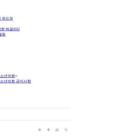
 위드유
회 에끌라U
활동
청소년의회
청소년의회 공지사항