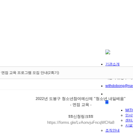
기관소개
사이트맵
상 면접 교육 프로그램 모집 안내(2회기)
서울시 도봉구 덕릉
withdobong@nav
2022년 도봉구 청소년참여예산제 "청소년 내일배움"
- 면접 교육 -
WiT
인사
MENU
❗❕❗❕신청링크❗❕❗❕
센터
https://forms.gle/LvAonvjuFncqWCHa8
시설
조직안내