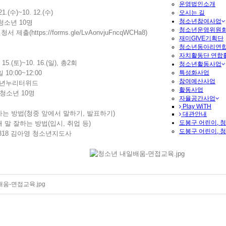
운영법인소개
1.(수)~10. 12.(수)
오시는 길
청소년참여사업
 청소년 10명
청소년운영위원회
신청서 제출(
https://forms.gle/LvAonvjuFncqWCHa8
)
재미GIVE기획단
청소년동아리연합
자치활동단 연합
 15.(토)~10. 16.(일), 총2회
청소년활동사업
특성화사업
00~12:00
참여예산사업
청소년누리터위드
활동사업
 청소년 10명
자율공간사업
Play WiTH
 잘하는 방법(청중 앞에서 말하기, 발표하기)
대관안내
도봉구 어린이, 
 때 말 잘하는 방법(입시, 취업 등)
도봉구 어린이, 
3-1318 김아영 청소년지도사
움-면접교육.jpg