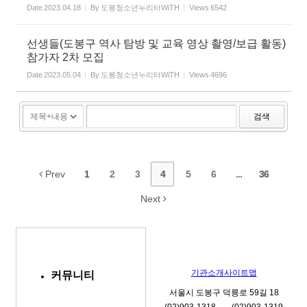
Date
2023.04.18
By
도봉청소년누리터WiTH
Views
6542
선생들(도봉구 역사 탐방 및 교육 영상 촬영/보급 활동)
참가자 2차 모집
Date
2023.05.04
By
도봉청소년누리터WiTH
Views
4696
검색
Prev
1
2
3
4
5
6
...
36
Next
기관소개
사이트맵
커뮤니티
서울시 도봉구 덕릉로 59길 18