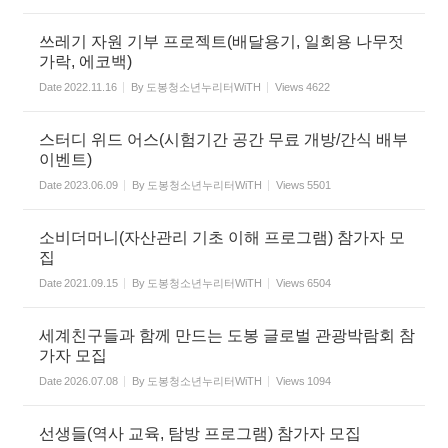
쓰레기 자원 기부 프로젝트(배달용기, 일회용 나무젓
가락, 에코백)
Date
2022.11.16
By
도봉청소년누리터WiTH
Views
4622
스터디 위드 어스(시험기간 공간 무료 개방/간식 배부
이벤트)
Date
2023.06.09
By
도봉청소년누리터WiTH
Views
5501
소비더머니(자산관리 기초 이해 프로그램) 참가자 모
집
Date
2021.09.15
By
도봉청소년누리터WiTH
Views
6504
세계친구들과 함께 만드는 도봉 글로벌 관광박람회 참
가자 모집
Date
2026.07.08
By
도봉청소년누리터WiTH
Views
1094
선생들(역사 교육, 탐방 프로그램) 참가자 모집