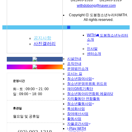
(02)903-1318
(02)903-1319
withdobong@naver.com
Copyright ⓒ 도봉청소년누리터WiTH.
All rights reserved.
WiTH
도봉청소년누리터
공지사항
소개
MENU
사진갤러리
인사말
센터소개
시설안내
조직안내
운영법인소개
오시는 길
청소년참여사업
운영시간
청소년운영위원회 위드유
재미GIVE기획단
화 - 토 : 09:00 ~ 21: 00
청소년동아리연합회 에끌라U
일 : 09:00 ~ 18: 00
자치활동단 연합활동
청소년활동사업
휴관일
특성화사업
참여예산사업
월요일 및 공휴일
활동사업
자율공간사업
Play WiTH
(02) 903-1318