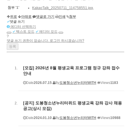
첨부
'
1
'
KakaoTalk_20250711_114758551.jpg
,
위로
아래로
댓글로 가기
인쇄
첨부
✔
댓글 쓰기
에디터 선택하기
✔
텍스트 모드
✔
에디터 모드
?
댓글 쓰기 권한이 없습니다. 로그인 하시겠습니까?
[모집] 2026년 8월 평생교육 프로그램 정규 강좌 접수
안내
Date
2026.07.15
By
도봉청소년누리터WiTH
Views
1183
[공지] 도봉청소년누리터위드 평생교육 강좌 강사 채용
공고(상시 모집)
Date
2024.01.10
By
도봉청소년누리터WiTH
Views
10988