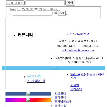
검색
Prev
1
...
29
30
31
32
33
34
...
36
Next
/ 36
GO
기관소개
사이트맵
커뮤니티
서울시 도봉구 덕릉로 59길 18
(02)903-1318
(02)903-1319
withdobong@naver.com
Copyright ⓒ 도봉청소년누리터WiTH.
All rights reserved.
WiTH
도봉청소년누리터
공지사항
소개
MENU
사진갤러리
인사말
센터소개
시설안내
조직안내
운영법인소개
오시는 길