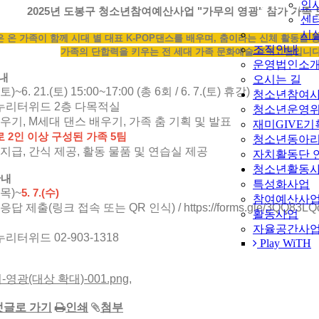
MENU
인
2025년 도봉구 청소년참여예산사업 "가무의 영광" 참가 가족 
센
시
은 온 가족이 함께 시대 별 대표 K-POP댄스를 배우며, 춤이라는 신체 활동을
조직안내
가족의 단합력을 키우는 전 세대 가족 문화예술 프로그램입니다
운영법인소
내
오시는 길
(토)~6. 21.(토) 15:00~17:00 (총 6회 / 6. 7.(토) 휴강)
청소년참여
누리터위드 2층 다목적실
청소년운영위
배우기, M세대 댄스 배우기, 가족 춤 기획 및 발표
재미GIVE기
 2인 이상 구성된 가족 5팀
청소년동아리
 지급, 간식 제공, 활동 물품 및 연습실 제공
자치활동단 
청소년활동
안내
특성화사업
(목)~
5. 7.(수)
참여예산사
 제출(링크 접속 또는 QR 인식) / https://forms.gle/3QQ83LQ
활동사업
자율공간사
리터위드 02-903-1318
Play WiTH
영광(대상 확대)-001.png
,
댓글로 가기
인쇄
첨부