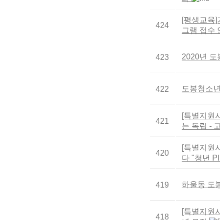
[평생교육]
424
그램 접수
2020년
423
도봉청소년
422
[특별지원사
421
는 독립 -
[특별지원사
420
다 "청년 P
하울동 도
419
[특별지원사
418