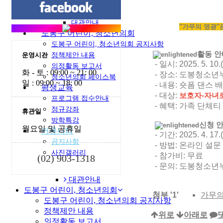
자율공간사업
Play WiTH
대관안내
"가무의 영광"
도봉구 어린이, 청소년의회
도봉구 어린이, 청소년의회 공지사항
활동 안
운영시간
정책제안 내용
- 일시: 2025. 5. 10.
의정활동 보고서
화 - 토 : 09:00 ~ 21: 00
- 장소: 도봉청소년
청소년의회 페이스북
일 : 09:00 ~ 18: 00
- 내용: 숏폼 댄스 
평생교육
- 대상:
보호자-자녀로
프로그램 접수안내
- 혜택: 가족 단체티
정규강좌
휴관일
방학특강
신청 
월요일 및 공휴일
커뮤니티
- 기간: 2025. 4. 17.
공지사항
- 방법: 온라인 설문 응답
사진갤러리
- 참가비: 무료
(02) 903-1318
- 문의: 도봉청소년누
대관안내
도봉구 어린이, 청소년의회
첨부
'
1
'
가무의-
도봉구 어린이, 청소년의회 공지사항
정책제안 내용
위로
아래로
의정활동 보고서