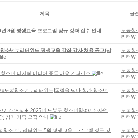
제목
글
도봉청
026년 8월 평생교육 프로그램 정규 강좌 접수 안내
리터Wi
봉청소년누리터위드 평생교육 강좌 강사 채용 공고(상
도봉청
리터Wi
도봉청
25 청소년 디지털 미디어 중독 대응 컨퍼런스
리터Wi
부x도봉청소년누리터위드]독립을 담다 참가 청소년
도봉청
리터Wi
/기간 연장★ 2025년 도봉구 청소년참여예산사업
도봉청
광] 참가 가족 모집 안내
리터Wi
도봉청소년누리터위드 5월 평생교육 프로그램 정규 강
도봉청
리터Wi