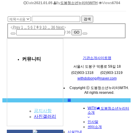
Date
2021.01.05
By
도봉청소년누리터WiTH
Views
6704
검색
Prev
1
...
5
6
7
8
9
10
...
36
Next
/ 36
GO
기관소개
사이트맵
커뮤니티
서울시 도봉구 덕릉로 59길 18
(02)903-1318
(02)903-1319
withdobong@naver.com
Copyright ⓒ 도봉청소년누리터WiTH.
All rights reserved.
WiTH
도봉청소년누리터
공지사항
소개
MENU
사진갤러리
인사말
센터소개
시설안내