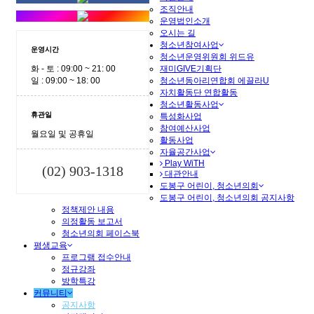
조직안내
운영법인소개
오시는 길
청소년참여사업
운영시간
청소년운영위원회 위드유
재미GIVE기획단
화 - 토 : 09:00 ~ 21: 00
청소년동아리연합회 에끌라U
일 : 09:00 ~ 18: 00
자치활동단 연합활동
청소년활동사업
휴관일
특성화사업
참여예산사업
월요일 및 공휴일
활동사업
자율공간사업
Play WiTH
(02) 903-1318
대관안내
도봉구 어린이, 청소년의회
도봉구 어린이, 청소년의회 공지사항
정책제안 내용
의정활동 보고서
청소년의회 페이스북
평생교육
프로그램 접수안내
정규강좌
방학특강
커뮤니티
공지사항