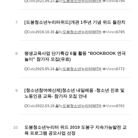
Date
2021.09.23
By
도봉청소년누리터WiTH
Views
6794
[도봉청소년누리터위드]개관 1주년 기념 위드 돌잔치
Date
2018.10.30
By
도봉청소년누리터WiTH
Views
6785
평생교육사업 단기특강 6월 활동 "BOOKBOOK 연극
놀이" 참가자 모집(유료)
Date
2025.05.16
By
도봉청소년누리터WiTH
Views
6772
[청소년참여예산제]청소년 내일배움 -청소년 진로 및
노동인권 교육- 참가자 모집 안내
Date
2022.03.19
By
도봉청소년누리터WiTH
Views
6761
도봉청소년누리터 위드 2019 도봉구 지속가능발전 교
육 프로그램 공모사업 선정