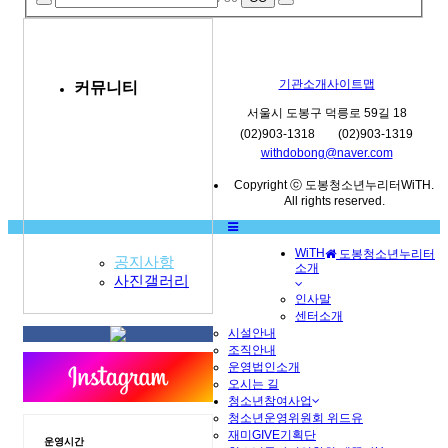
기관소개
사이트맵
커뮤니티
서울시 도봉구 덕릉로 59길 18
(02)903-1318
(02)903-1319
withdobong@naver.com
Copyright ⓒ 도봉청소년누리터WiTH.
All rights reserved.
WiTH
도봉청소년누리터
공지사항
소개
MENU
사진갤러리
인사말
센터소개
시설안내
조직안내
운영법인소개
오시는 길
청소년참여사업
청소년운영위원회 위드유
재미GIVE기획단
운영시간