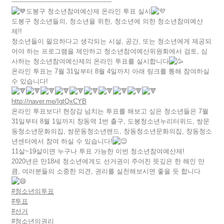
--------------------------------------------------
도봉구 청소년참여예산제 온라인 투표 실시
도봉구 청소년들의, 청소년을 위한, 청소년에 의한 청소년참여예산
제!!
청소년들이 필요하다고 생각되는 시설, 공간, 또는 청소년에게 제공되
어야 하는 프로그램을 제안하고 청소년참여예산위원회에서 검토, 심
사하는 청소년참여예산제의 온라인 투표를 실시합니다
온라인 투표는 7월 31일부터 8월 4일까지 아래 링크를 통해 참여하실
수 있습니다!
http://naver.me/IgtQxCYB
온라인 투표보다! 현장감 넘치는 투표를 해보고 싶은 청소년들은 7월
31일부터 8월 1일까지 창동역 1번 출구, 도봉청소년누리터위드, 쌍문
동청소년문화의집, 쌍문동청소년랜드, 창동청소년문화의집, 창동청소
년센터에서 참여 하실 수 있습니다!
11살~19살이면 누구나 투표 가능한 이번 청소년참여예산제!
2020년은 만18세 청소년에게도 선거권이 주어진 뜻깊은 한 해인 만
큼, 여러분들의 소중한 의견, 권리를 실천해보시면 좋을 듯 합니다
#청소년의투표
#투표
#선거
#청소년의권리