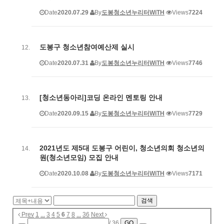
Date
2020.07.29
By
도봉청소년누리터WiTH
Views
7224
도봉구 청소년참여예산제 실시
Date
2020.07.31
By
도봉청소년누리터WiTH
Views
7746
[청소년동아리]코딩 온라인 멘토링 안내
Date
2020.09.15
By
도봉청소년누리터WiTH
Views
7729
2021년도 제5대 도봉구 어린이, 청소년의회 청소년의
원(청소년모임) 모집 안내
Date
2020.10.08
By
도봉청소년누리터WiTH
Views
7171
검색
Prev
1
...
3
4
5
6
7
8
...
36
Next
/ 36
GO