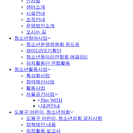
MENU
인사말
센터소개
시설안내
조직안내
운영법인소개
오시는 길
청소년참여사업
청소년운영위원회 위드유
재미GIVE기획단
청소년동아리연합회 에끌라U
자치활동단 연합활동
청소년활동사업
특성화사업
참여예산사업
활동사업
자율공간사업
Play WiTH
대관안내
도봉구 어린이, 청소년의회
도봉구 어린이, 청소년의회 공지사항
정책제안 내용
의정활동 보고서