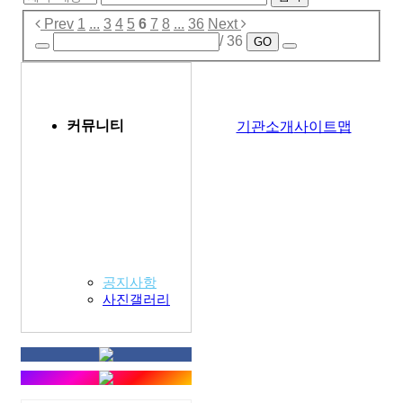
Prev
1
...
3
4
5
6
7
8
...
36
Next
/ 36
GO
커뮤니티
기관소개
사이트맵
공지사항
사진갤러리