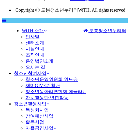
Copyright ⓒ 도봉청소년누리터WiTH. All rights reserved.
WiTH 소개
도봉청소년누리터
MENU
인사말
센터소개
시설안내
조직안내
운영법인소개
오시는 길
청소년참여사업
청소년운영위원회 위드유
재미GIVE기획단
청소년동아리연합회 에끌라U
자치활동단 연합활동
청소년활동사업
특성화사업
참여예산사업
활동사업
자율공간사업