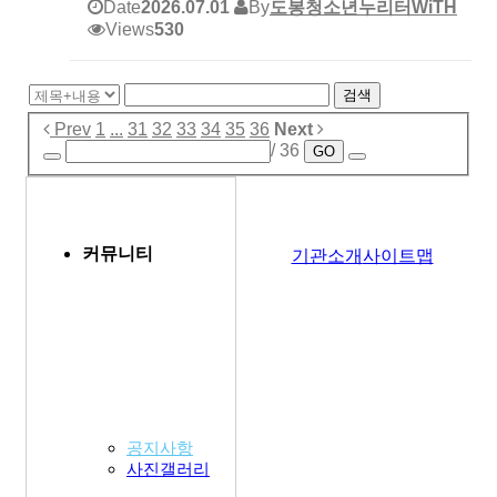
Date
2026.07.01
By
도봉청소년누리터WiTH
Views
530
검색
Prev
1
...
31
32
33
34
35
36
Next
/ 36
GO
커뮤니티
기관소개
사이트맵
공지사항
사진갤러리