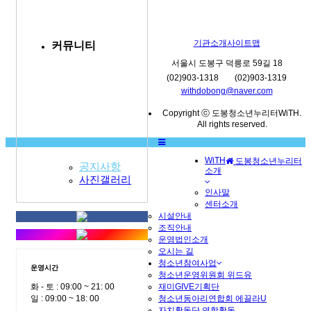
기관소개
사이트맵
커뮤니티
서울시 도봉구 덕릉로 59길 18
(02)903-1318
(02)903-1319
withdobong@naver.com
Copyright ⓒ 도봉청소년누리터WiTH.
All rights reserved.
WiTH
도봉청소년누리터
공지사항
소개
MENU
사진갤러리
인사말
센터소개
시설안내
조직안내
운영법인소개
오시는 길
청소년참여사업
운영시간
청소년운영위원회 위드유
재미GIVE기획단
화 - 토 : 09:00 ~ 21: 00
청소년동아리연합회 에끌라U
일 : 09:00 ~ 18: 00
자치활동단 연합활동