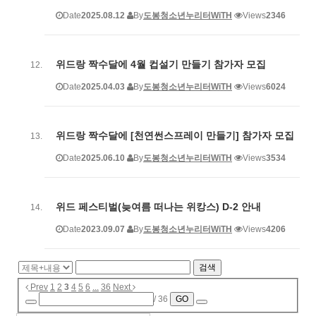
Date
2025.08.12
By
도봉청소년누리터WiTH
Views
2346
위드랑 짝수달에 4월 컵설기 만들기 참가자 모집
Date
2025.04.03
By
도봉청소년누리터WiTH
Views
6024
위드랑 짝수달에 [천연썬스프레이 만들기] 참가자 모집
Date
2025.06.10
By
도봉청소년누리터WiTH
Views
3534
위드 페스티벌(늦여름 떠나는 위캉스) D-2 안내
Date
2023.09.07
By
도봉청소년누리터WiTH
Views
4206
검색
Prev
1
2
3
4
5
6
...
36
Next
/ 36
GO