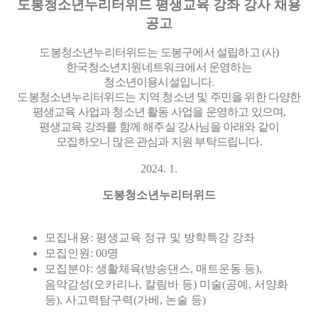
도봉청소년누리터위드 평생교육 강좌 강사 채용
공고
도봉청소년누리터위드는 도봉구에서 설립하고
(
사
)
한국청소년지원네트워크에서 운영하는
청소년이용시설입니다
.
도봉청소년누리터위드는 지역 청소년 및 주민을 위한 다양한
평생교육 사업과 청소년 활동 사업을 운영하고 있으며
,
평생교육 강좌를 함께 해주실 강사님을 아래와 같이
모집하오니 많은 관심과 지원 부탁드립니다
.
2024. 1.
도봉청소년누리터위드
모집내용:
평생교육 정규 및 방학특강 강좌
모집인원: 00
명
모집분야:
생활체육
(
방송댄스
,
매트운동 등
),
음악감성
(
오카리나
,
칼림바 등
)
미술
(
공예
,
서양화
등
),
사고력탐구력
(
가베
,
논술 등
)