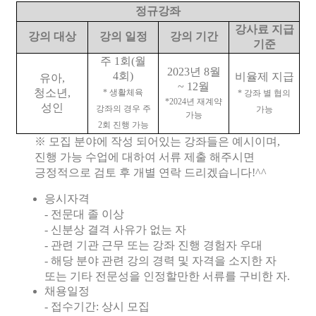
정규강좌
강사료 지급
강의 대상
강의 일정
강의 기간
기준
주
1
회
(
월
2023
년
8
월
4
회
)
비율제 지급
유아
,
~ 12
월
청소년
,
*
생활체육
*
강좌 별 협의
*2024
년 재계약
성인
강좌의 경우 주
가능
가능
2
회 진행 가능
※
모집 분야에 작성 되어있는 강좌들은 예시이며
,
진행 가능 수업에 대하여 서류 제출 해주시면
긍정적으로 검토 후 개별 연락 드리겠습니다
!^^
응시자격
-
전문대 졸 이상
-
신분상 결격 사유가 없는 자
-
관련 기관 근무 또는 강좌 진행 경험자 우대
-
해당 분야 관련 강의 경력 및 자격을 소지한 자
또는 기타 전문성을 인정할만한 서류를 구비한 자
.
채용일정
-
접수기간
:
상시 모집