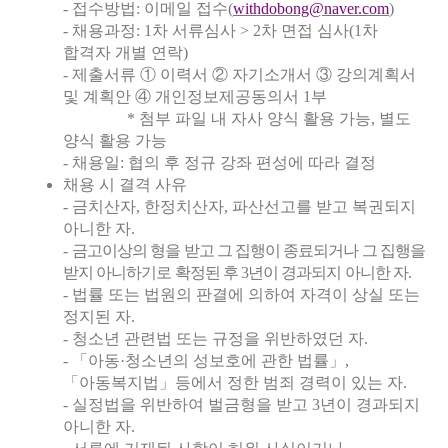
-
접수방법
:
이메일 접수
(
withdobong@naver.com
)
-
채용과정
: 1
차 서류심사
> 2
차 면접 심사
(1
차
합격자 개별 연락
)
-
제출서류
①
이력서
②
자기소개서
③
강의계획서
및 계획안
④
개인정보제공동의서
1
부
* 첨부 파일 내 자사 양식 활용 가능, 별도
양식 활용 가능
-
채용일
:
협의 후 정규 강좌 편성에 따라 결정
채용 시 결격 사유
-
금치산자
,
한정치산자
,
파산선고를 받고 복권되지
아니한 자
.
-
금고이상의 형을 받고 그 집행이 종료되거나 그 집행을
받지 아니하기로 확정된 후
3
년이 경과되지 아니한 자
.
-
법률 또는 법원의 판결에 의하여 자격이 상실 또는
정지된 자
.
-
청소년 관련법 또는 규정을 위반하였던 자
.
-
「
아동
·
청소년의 성보호에 관한 법률
」
,
「
아동복지법
」
등에서 정한 범죄 경력이 있는 자
.
-
실정법을 위반하여 벌금형을 받고
3
년이 경과되지
아니한 자
.