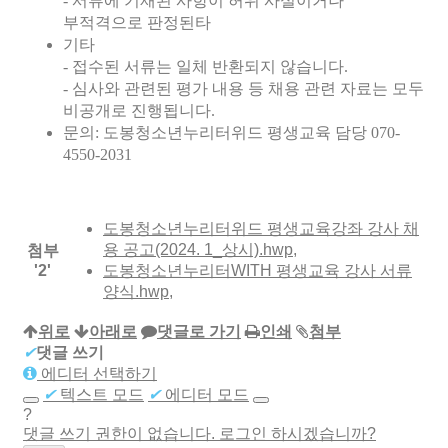
-
서류에 기재된 사항이 허위 사실이거나
부적격으로 판정된타
기타
-
접수된 서류는 일체 반환되지 않습니다
.
-
심사와 관련된 평가 내용 등 채용 관련 자료는 모두
비공개로 진행됩니다
.
문의:
도봉청소년누리터위드 평생교육 담당
070-
4550-2031
도봉청소년누리터위드 평생교육강좌 강사 채
용 공고(2024. 1_상시).hwp
,
첨부
'
2
'
도봉청소년누리터WITH 평생교육 강사 서류
양식.hwp
,
위로
아래로
댓글로 가기
인쇄
첨부
✔
댓글 쓰기
에디터 선택하기
✔
텍스트 모드
✔
에디터 모드
?
댓글 쓰기 권한이 없습니다. 로그인 하시겠습니까?