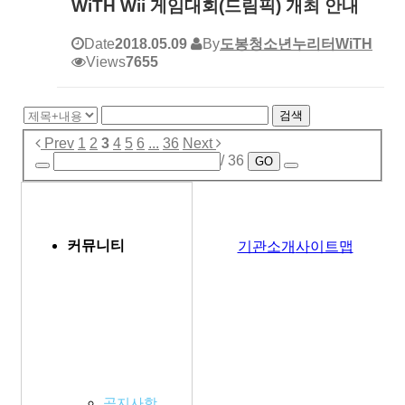
WiTH Wii 게임대회(드림픽) 개최 안내
Date
2018.05.09
By
도봉청소년누리터WiTH
Views
7655
검색
Prev
1
2
3
4
5
6
...
36
Next
/ 36
GO
커뮤니티
기관소개
사이트맵
공지사항