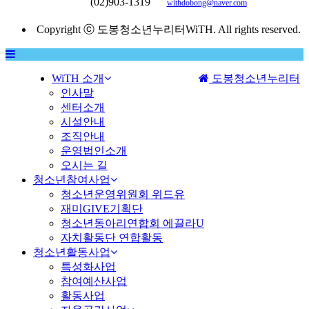
(02)903-1319
withdobong@naver.com
Copyright ⓒ 도봉청소년누리터WiTH. All rights reserved.
WiTH 소개
도봉청소년누리터
MENU
인사말
센터소개
시설안내
조직안내
운영법인소개
오시는 길
청소년참여사업
청소년운영위원회 위드유
재미GIVE기획단
청소년동아리연합회 에끌라U
자치활동단 연합활동
청소년활동사업
특성화사업
참여예산사업
활동사업