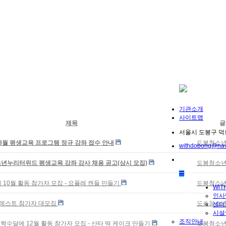
기관소개
사이트맵
제목
글
서울시 도봉구 덕릉
년 8월 평생교육 프로그램 정규 강좌 접수 안내
도봉청소년
withdobong@nav
소년누리터위드 평생교육 강좌 강사 채용 공고(상시 모집)
도봉청소년
10월 활동 참가자 모집 - 요플레 캔들 만들기
도봉청소년
WiT
인사
MENU
포레스트 참가자 대모집
도봉청소년
센터
시설
조직안내
 짝수달에 12월 활동 참가자 모집 - 산타 떡 케이크 만들기
도봉청소년