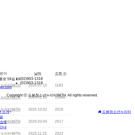
쓴이
날짜
조회 수
(02)903-1318
로 59길 18
(02)903-1319
누리터WiTH
2026.07.15
1183
er.com
Copyright ⓒ 도봉청소년누리터WiTH. All rights reserved.
누리터WiTH
2024.01.10
10988
누리터WiTH
2025.10.02
2016
H 소개
도봉청소년누리터
말
누리터WiTH
2026.03.04
2017
소개
안내
누리터WiTH
2025.11.25
2022