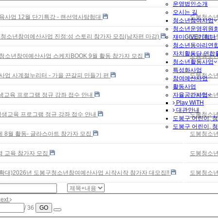
운영법인소개
오시는 길
교육사업 12월 단기특강 - 랜선역사탐험대
도봉청소년
청소년참여사업
청소년운영위원회
구 청소년참여예산사업 진정:성 스토리 참가자 모집(남자편 마감)
도봉청소년
재미GIVE기획단
청소년동아리연합
자치활동단 연합
구청소년참여예산사업 스케치BOOK 9월 활동 참가자 모집
도봉청소년
청소년활동사업
특성화사업
화사업 사계절누리터 - 가을 끈갈피 만들기 편
도봉청소년
참여예산사업
활동사업
자율공간사업
 평생교육 프로그램 정규 강좌 접수 안내
도봉청소년
Play WiTH
대관안내
월 평생교육 프로그램 정규 강좌 접수 안내
도봉청소년
도봉구 어린이, 
도봉구 어린이, 
 8월 활동- 글라스아트 참가자 모집
도봉청소년
경 교육 참가자 모집
도봉청소년
확대)2026년 도봉구청소년참여예산사업 시작시작 참가자 대모집!!
도봉청소년
ext
/ 36
GO