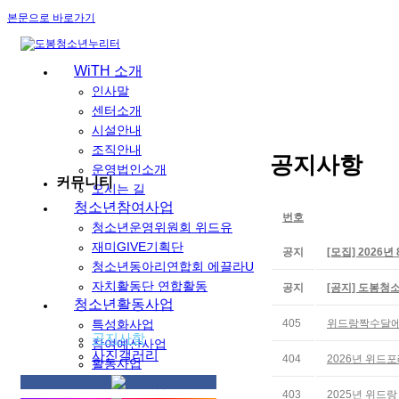
본문으로 바로가기
WiTH 소개
인사말
센터소개
시설안내
조직안내
공지사항
운영법인소개
커뮤니티
오시는 길
청소년참여사업
번호
청소년운영위원회 위드유
재미GIVE기획단
공지
[모집] 2026
청소년동아리연합회 에끌라U
자치활동단 연합활동
공지
[공지] 도봉청
청소년활동사업
특성화사업
405
위드랑짝수달에 
공지사항
참여예산사업
사진갤러리
404
2026년 위드
활동사업
자율공간사업
403
2025년 위드랑