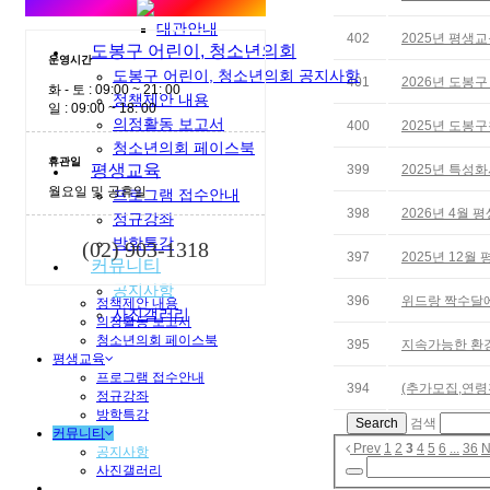
Play WiTH
대관안내
402
2025년 평생
도봉구 어린이, 청소년의회
운영시간
도봉구 어린이, 청소년의회 공지사항
401
2026년 도봉
화 - 토 : 09:00 ~ 21: 00
정책제안 내용
일 : 09:00 ~ 18: 00
의정활동 보고서
400
2025년 도봉
청소년의회 페이스북
휴관일
평생교육
399
2025년 특성
월요일 및 공휴일
프로그램 접수안내
398
2026년 4월
정규강좌
방학특강
(02) 903-1318
397
2025년 12
커뮤니티
공지사항
396
위드랑 짝수달에
정책제안 내용
사진갤러리
의정활동 보고서
청소년의회 페이스북
395
지속가능한 환
평생교육
프로그램 접수안내
394
(추가모집,연령
정규강좌
방학특강
Search
검색
커뮤니티
Prev
1
2
3
4
5
6
...
36
N
공지사항
사진갤러리