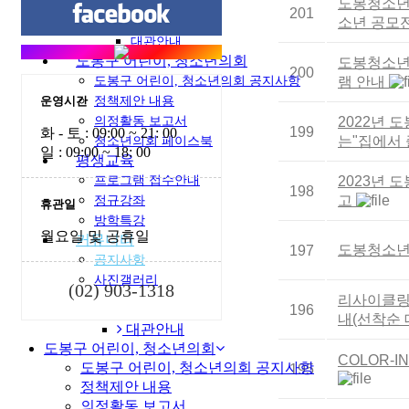
자율공간사업
도봉청소년누
201
Play WiTH
소년 공모전
대관안내
도봉구 어린이, 청소년의회
도봉청소년
200
도봉구 어린이, 청소년의회 공지사항
램 안내
운영시간
정책제안 내용
의정활동 보고서
2022년
199
화 - 토 : 09:00 ~ 21: 00
는"집에서 
청소년의회 페이스북
일 : 09:00 ~ 18: 00
평생교육
프로그램 접수안내
2023년
198
고
정규강좌
휴관일
방학특강
월요일 및 공휴일
커뮤니티
도봉청소년
197
공지사항
사진갤러리
(02) 903-1318
리사이클링,
196
내(선착순 
대관안내
도봉구 어린이, 청소년의회
COLOR-
도봉구 어린이, 청소년의회 공지사항
195
정책제안 내용
의정활동 보고서