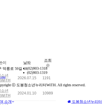
조회
쓴이
날짜
수
(02)903-1318
덕릉로 59길 18
(02)903-1319
청소년
.com
2026.07.15
1191
WiTH
pyright ⓒ 도봉청소년누리터WiTH. All rights reserved.
청소년
2024.01.10
10989
WiTH
TH 소개
도봉청소년누리터