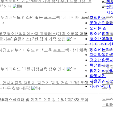
리터위드 개관 5주년 기념 행사 주간 프로그램 “청
도봉
MENU
인
” 안내
누리터
센
시
누리터위드 청소년 활동 프로그램 "에너지바" 프로그
도봉
조직안내
누리터
운영법인소
오시는 길
청소년참여
 도봉구청소년참여예산제 홈플러스(가족 소통을 더하
도봉
청소년운영위
즐기는" 홈플러스) 2탄 참여 가족 모집
누리터
재미GIVE기
청소년동아리
 도봉청소년누리터위드 평생교육 프로그램 강사 채용 공
도봉
자치활동단 
누리터
청소년활동
특성화사업
도봉
누리터위드 11월 평생교육 접수 안내
참여예산사
누리터
활동사업
자율공간사
 업사이클링 챌린지 '자전거'(자원 전환 거점) 운영 안
도봉
Play WiTH
대나무 칫솔 제공)
누리터
도봉
ING(퍼스널컬러 및 이미지 메이킹 수업) 참가자 모집
누리터