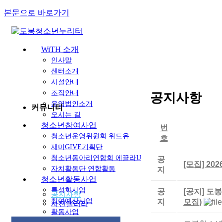
본문으로 바로가기
WiTH 소개
인사말
센터소개
시설안내
조직안내
공지사항
운영법인소개
커뮤니티
오시는 길
청소년참여사업
번
청소년운영위원회 위드유
호
재미GIVE기획단
청소년동아리연합회 에끌라U
공
[모집] 2
자치활동단 연합활동
지
청소년활동사업
특성화사업
공
[공지] 도
공지사항
참여예산사업
지
모집)
사진갤러리
활동사업