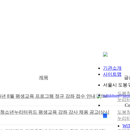
기관소개
사이트맵
제목
글
서울시 도봉구 
도봉
withdobong@naver
026년 8월 평생교육 프로그램 정규 강좌 접수 안내
누리터
Co
봉청소년누리터위드 평생교육 강좌 강사 채용 공고(상시
도봉
누리터
Wi