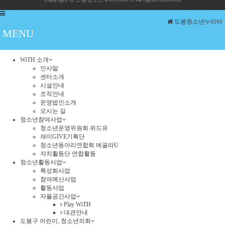
도봉청소년누리터
MENU
WiTH 소개
인사말
센터소개
시설안내
조직안내
운영법인소개
오시는 길
청소년참여사업
청소년운영위원회 위드유
재미GIVE기획단
청소년동아리연합회 에끌라U
자치활동단 연합활동
청소년활동사업
특성화사업
참여예산사업
활동사업
자율공간사업
Play WiTH
대관안내
도봉구 어린이, 청소년의회