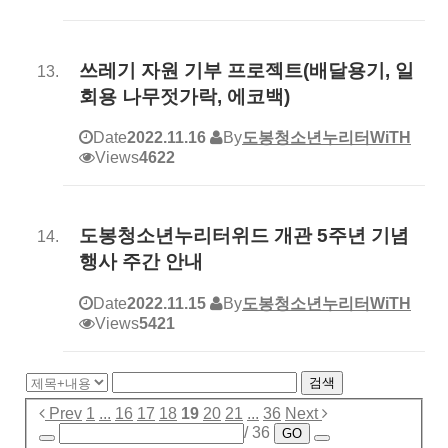
쓰레기 자원 기부 프로젝트(배달용기, 일
회용 나무젓가락, 에코백)
Date
2022.11.16
By
도봉청소년누리터WiTH
Views
4622
도봉청소년누리터위드 개관 5주년 기념
행사 주간 안내
Date
2022.11.15
By
도봉청소년누리터WiTH
Views
5421
검색
Prev
1
...
16
17
18
19
20
21
...
36
Next
/ 36
GO