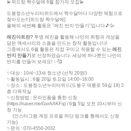
💫위드랑 짝수달에 6월 참가자 모집💫
도봉청소년누리터위드에서 짝수달마다 다양한 체험으로
찾아오는!! [위드랑 짝수달에]
올해의 세번째 활동은 "레진 반지 만들기"입니다🎵🥳
레진아트란?
투명 레진을 활용해 나만의 취향과 개성을
담은 액세서리와 소품을 만드는 창작 활동입니다!
그중에서도 6월 활동은 직접 꾸미고 착용할 수 있는
레진
반지 만들기
로 선정하였습니다. 세상에 하나뿐인 나만의
반지를 만들어 보세요! ✨🥰
✨대상 : 10세~13세 청소년 (선착 20명!)
✨활동일시 : 6월 20일 토요일 14:00~16:00
✨장소 : 도봉청소년누리터위드(도봉구 덕릉로 59길 18) 2
층 다목적실
✨신청방법 : 온라인폼을 통한 신청
(https://naver.me/GxrAAKFq) / 6월 5일 오전 10시부터 신
청 가능
(인스타그램 계정 프로필 하단 링크를 통해서도 신청
가능)
✨문의 : 070-4550-2032