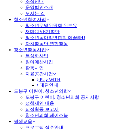
조직안내
운영법인소개
오시는 길
청소년참여사업
청소년운영위원회 위드유
재미GIVE기획단
청소년동아리연합회 에끌라U
자치활동단 연합활동
청소년활동사업
특성화사업
참여예산사업
활동사업
자율공간사업
Play WiTH
대관안내
도봉구 어린이, 청소년의회
도봉구 어린이, 청소년의회 공지사항
정책제안 내용
의정활동 보고서
청소년의회 페이스북
평생교육
프로그램 접수안내