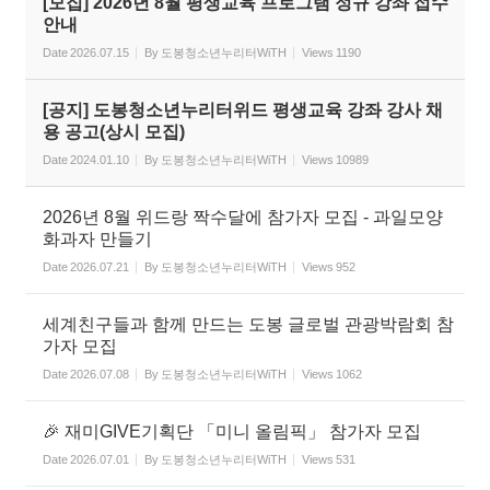
[모집] 2026년 8월 평생교육 프로그램 정규 강좌 접수
안내
Date
2026.07.15
By
도봉청소년누리터WiTH
Views
1190
[공지] 도봉청소년누리터위드 평생교육 강좌 강사 채
용 공고(상시 모집)
Date
2024.01.10
By
도봉청소년누리터WiTH
Views
10989
2026년 8월 위드랑 짝수달에 참가자 모집 - 과일모양
화과자 만들기
Date
2026.07.21
By
도봉청소년누리터WiTH
Views
952
세계친구들과 함께 만드는 도봉 글로벌 관광박람회 참
가자 모집
Date
2026.07.08
By
도봉청소년누리터WiTH
Views
1062
🎉 재미GIVE기획단 「미니 올림픽」 참가자 모집
Date
2026.07.01
By
도봉청소년누리터WiTH
Views
531