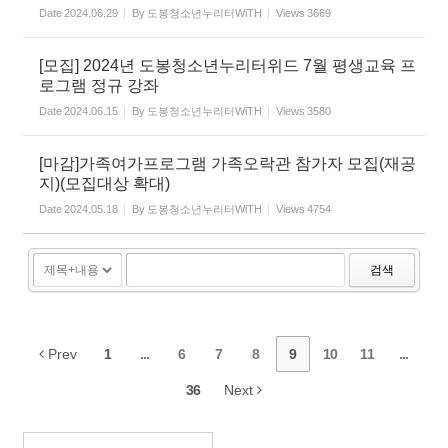
Date
2024.06.29
By
도봉청소년누리터WiTH
Views
3669
[모집] 2024년 도봉청소년누리터위드 7월 평생교육 프
로그램 정규 강좌
Date
2024.06.15
By
도봉청소년누리터WiTH
Views
3580
[마감]가족여가프로그램 가족오락관 참가자 모집(재공
지)(모집대상 확대)
Date
2024.05.18
By
도봉청소년누리터WiTH
Views
4754
검색
Prev
1
...
6
7
8
9
10
11
...
36
Next