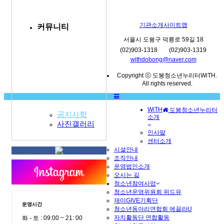
기관소개
사이트맵
커뮤니티
서울시 도봉구 덕릉로 59길 18
(02)903-1318
(02)903-1319
withdobong@naver.com
Copyright ⓒ 도봉청소년누리터WiTH.
All rights reserved.
WiTH
도봉청소년누리터
공지사항
소개
MENU
사진갤러리
인사말
센터소개
시설안내
조직안내
운영법인소개
오시는 길
청소년참여사업
청소년운영위원회 위드유
재미GIVE기획단
운영시간
청소년동아리연합회 에끌라U
자치활동단 연합활동
화 - 토 : 09:00 ~ 21: 00