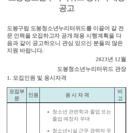
공고
도봉구립 도봉청소년누리터위드를 이끌어 갈 전
문 인력을 모집하고자 공개
채용 시행계획을 다
음과 같이 공고하오니 관심 있으신 분들의 많은
지원 바랍니다
.
2023
년
12
월
도봉청소년누리터위드 관장
1.
모집인원 및 응시자격
모집부
비
인원
응 시 자 격
문
고
청소년 관련학과 졸업 또는
졸업 예정자 우대
청소년시설 근무 경력자 우