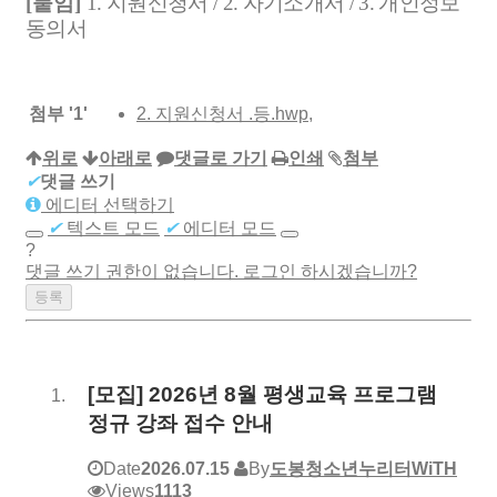
[
붙임
]
1.
지원신청서
/ 2.
자기소개서
/ 3.
개인정보
동의서
첨부
'
1
'
2. 지원신청서 .등.hwp
,
위로
아래로
댓글로 가기
인쇄
첨부
✔
댓글 쓰기
에디터 선택하기
✔
텍스트 모드
✔
에디터 모드
?
댓글 쓰기 권한이 없습니다. 로그인 하시겠습니까?
[모집] 2026년 8월 평생교육 프로그램
정규 강좌 접수 안내
Date
2026.07.15
By
도봉청소년누리터WiTH
Views
1113