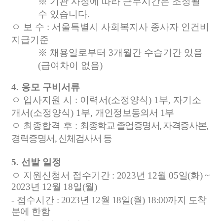
※
기관 사정에 따라 근무시간은 조정될
수 있습니다
.
ㅇ 보 수
:
서울특별시 사회복지사 종사자 인건비
지급기준
※
채용일로부터
3
개월간 수습기간 있음
(
급여차이 없음
)
4.
응모 구비서류
ㅇ 입사지원 시
:
이력서
(
소정양식
) 1
부
,
자기소
개서
(
소정양식
) 1
부
,
개인정보동의서
1
부
ㅇ 최종합격 후
:
최종학교 졸업증명서
,
자격증사본
,
경력증명서
,
신체검사서 등
5.
선발 일정
ㅇ 지원신청서 접수기간
:
2023
년
12
월
05
일
(
화
) ~
2023
년
12
월
18
일
(
월
)
-
접수시간
:
2023
년
12
월
18
일
(
월
) 18:00
까지 도착
분에 한함