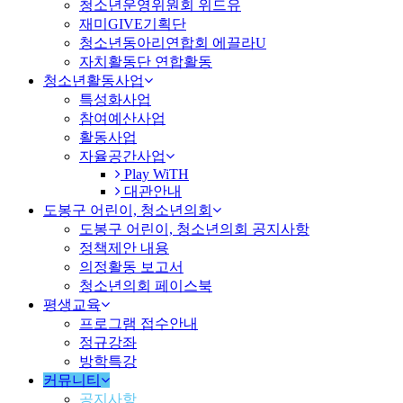
청소년운영위원회 위드유
재미GIVE기획단
청소년동아리연합회 에끌라U
자치활동단 연합활동
청소년활동사업
특성화사업
참여예산사업
활동사업
자율공간사업
Play WiTH
대관안내
도봉구 어린이, 청소년의회
도봉구 어린이, 청소년의회 공지사항
정책제안 내용
의정활동 보고서
청소년의회 페이스북
평생교육
프로그램 접수안내
정규강좌
방학특강
커뮤니티
공지사항