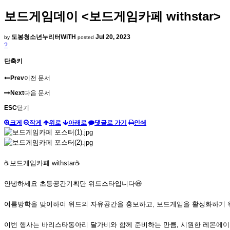
보드게임데이 <보드게임카페 withstar>
도봉청소년누리터WiTH
Jul 20, 2023
by
posted
?
단축키
Prev
이전 문서
Next
다음 문서
ESC
닫기
크게
작게
위로
아래로
댓글로 가기
인쇄
☕보드게임카페 withstar☕
안녕하세요 초등공간기획단 위드스타입니다😆
여름방학을 맞이하여 위드의 자유공간을 홍보하고, 보드게임을 활성화하기 
이번 행사는 바리스타동아리 달가비와 함께 준비하는 만큼, 시원한 레몬에이