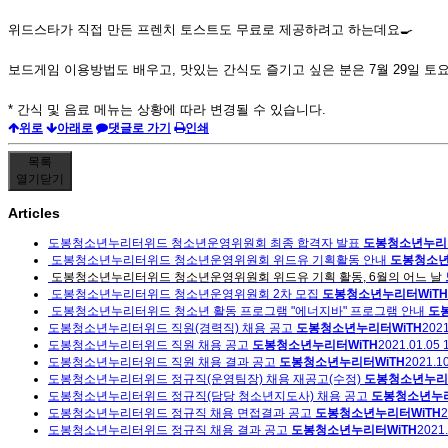
위드스타가 직접 만든 프렌치 토스트도 무료로 제공하려고 하는데요🍳
보드게임 이용방법도 배우고, 맛있는 간식도 즐기고 싶은 분은 7월 29일 토요
* 간식 및 음료 메뉴는 상황에 따라 변경될 수 있습니다.
위로
아래로
댓글로 가기
인쇄
목록
열기
닫기
Articles
도봉청소년누리터위드 청소년운영위원회 최종 합격자 발표
도봉청소년누리터
도봉청소년누리터위드 청소년운영위원회 위드유 기획활동 안내
도봉청소년
도봉청소년누리터위드 청소년운영위원회 위드유 기획 활동, 6월의 어느 날
도봉청소년누리터위드 청소년운영위원회 2차 모집
도봉청소년누리터WiTH
도봉청소년누리터위드 청소년 활동 프로그램 "에너지바" 프로그램 안내
도
도봉청소년누리터위드 직원(경력직) 채용 공고
도봉청소년누리터WiTH
2021
도봉청소년누리터위드 직원 채용 공고
도봉청소년누리터WiTH
2021.01.05 
도봉청소년누리터위드 직원 채용 결과 공고
도봉청소년누리터WiTH
2021.10
도봉청소년누리터위드 정규직(운영팀장) 채용 재공고(수정)
도봉청소년누리터
도봉청소년누리터위드 정규직(담당 청소년지도사) 채용 공고
도봉청소년누리
도봉청소년누리터위드 정규직 채용 면접결과 공고
도봉청소년누리터WiTH
2
도봉청소년누리터위드 정규직 채용 결과 공고
도봉청소년누리터WiTH
2021.