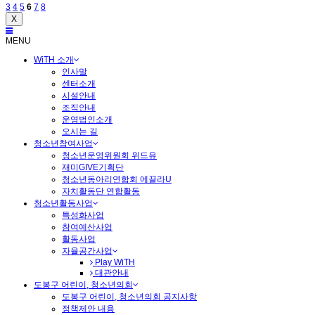
3
4
5
6
7
8
X
MENU
WiTH 소개
인사말
센터소개
시설안내
조직안내
운영법인소개
오시는 길
청소년참여사업
청소년운영위원회 위드유
재미GIVE기획단
청소년동아리연합회 에끌라U
자치활동단 연합활동
청소년활동사업
특성화사업
참여예산사업
활동사업
자율공간사업
Play WiTH
대관안내
도봉구 어린이, 청소년의회
도봉구 어린이, 청소년의회 공지사항
정책제안 내용