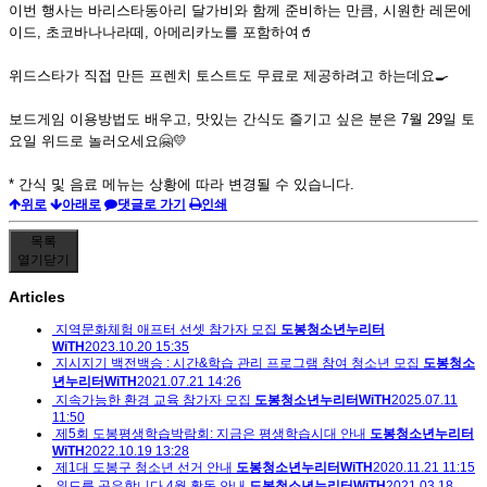
이번 행사는 바리스타동아리 달가비와 함께 준비하는 만큼, 시원한 레몬에
이드, 초코바나나라떼, 아메리카노를 포함하여🥤
위드스타가 직접 만든 프렌치 토스트도 무료로 제공하려고 하는데요🍳
보드게임 이용방법도 배우고, 맛있는 간식도 즐기고 싶은 분은 7월 29일 토
요일 위드로 놀러오세요🤗💛
* 간식 및 음료 메뉴는 상황에 따라 변경될 수 있습니다.
위로
아래로
댓글로 가기
인쇄
목록
열기
닫기
Articles
지역문화체험 애프터 선셋 참가자 모집
도봉청소년누리터
WiTH
2023.10.20 15:35
지시지기 백전백승 : 시간&학습 관리 프로그램 참여 청소년 모집
도봉청소
년누리터WiTH
2021.07.21 14:26
지속가능한 환경 교육 참가자 모집
도봉청소년누리터WiTH
2025.07.11
11:50
제5회 도봉평생학습박람회: 지금은 평생학습시대 안내
도봉청소년누리터
WiTH
2022.10.19 13:28
제1대 도봉구 청소년 선거 안내
도봉청소년누리터WiTH
2020.11.21 11:15
위드를 공유합니다 4월 활동 안내
도봉청소년누리터WiTH
2021.03.18