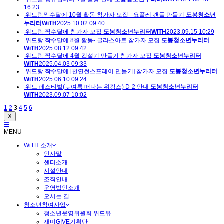
16:23
위드랑짝수달에 10월 활동 참가자 모집 - 요플레 캔들 만들기
도봉청소년
누리터WiTH
2025.10.02 09:40
위드랑 짝수달에 참가자 모집
도봉청소년누리터WiTH
2023.09.15 10:29
위드랑 짝수달에 8월 활동- 글라스아트 참가자 모집
도봉청소년누리터
WiTH
2025.08.12 09:42
위드랑 짝수달에 4월 컵설기 만들기 참가자 모집
도봉청소년누리터
WiTH
2025.04.03 09:33
위드랑 짝수달에 [천연썬스프레이 만들기] 참가자 모집
도봉청소년누리터
WiTH
2025.06.10 09:24
위드 페스티벌(늦여름 떠나는 위캉스) D-2 안내
도봉청소년누리터
WiTH
2023.09.07 10:02
1
2
3
4
5
6
X
MENU
WiTH 소개
인사말
센터소개
시설안내
조직안내
운영법인소개
오시는 길
청소년참여사업
청소년운영위원회 위드유
재미GIVE기획단