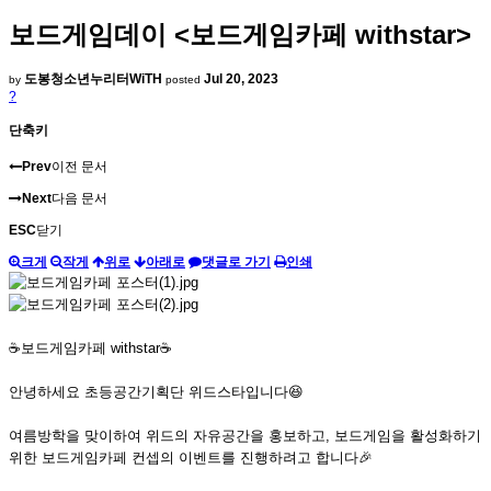
보드게임데이 <보드게임카페 withstar>
도봉청소년누리터WiTH
Jul 20, 2023
by
posted
?
단축키
Prev
이전 문서
Next
다음 문서
ESC
닫기
크게
작게
위로
아래로
댓글로 가기
인쇄
☕보드게임카페 withstar☕
안녕하세요 초등공간기획단 위드스타입니다😆
여름방학을 맞이하여 위드의 자유공간을 홍보하고, 보드게임을 활성화하기
위한 보드게임카페 컨셉의 이벤트를 진행하려고 합니다🎉